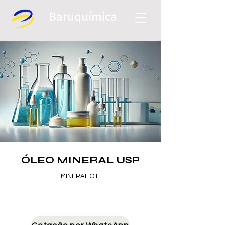
Baruquí
mica
ÓLEO MINERAL USP
MINERAL OIL