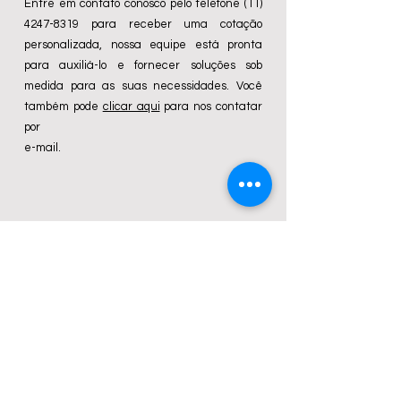
Entre em contato conosco pelo telefone
(11)
4247-8319
para receber uma cotação
personalizada, nossa equipe está pronta
para auxiliá-lo e fornecer soluções sob
medida para as suas necessidades. Você
também pode
clicar aqui
para nos contatar
por
e-mail.
Clique e saiba mais
Propilenoglicol USP
Base Condicionante