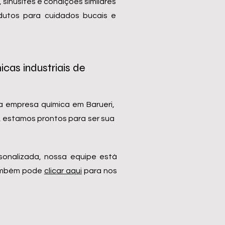
sinusites e condições similares
utos para cuidados bucais e
cas industriais de
 empresa química em Barueri,
a, estamos prontos para ser sua
sonalizada, nossa equipe está
também pode
clicar aqui
para nos