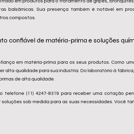
rado em produtos para o tratamento de gripes, bronquites, 
s balsâmicas. Sua presença também é notável em prod
utros compostos.
o confiável de matéria-prima e soluções quími
fiança em matéria-prima para os seus produtos. Como uma
 alta qualidade para sua indústria. Do laboratório à fábric
primas de alta qualidade.
o telefone (11) 4247-8319 para receber uma cotação per
ecer soluções sob medida para as suas necessidades. Você 