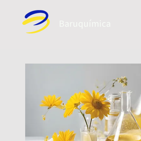
Baruquí
mica