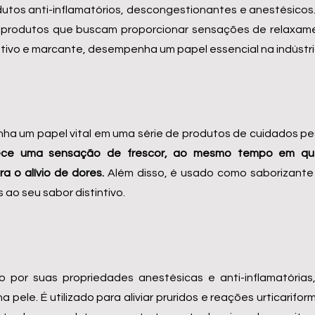
tos anti-inflamatórios, descongestionantes e anestésicos.
produtos que buscam proporcionar sensações de relaxament
intivo e marcante, desempenha um papel essencial na indústria
ha um papel vital em uma série de produtos de cuidados pe
ece uma sensação de frescor, ao mesmo tempo em que
a o alívio de dores.
Além disso, é usado como saborizant
s ao seu sabor distintivo.
o por suas propriedades anestésicas e anti-inflamatória
 pele. É utilizado para aliviar pruridos e reações urticarifo