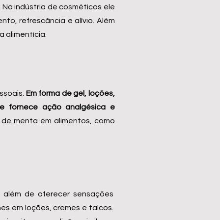
 Na indústria de cosméticos ele
o, refrescância e alívio. Além
 alimentícia.
ssoais.
Em forma de gel, loções,
 fornece ação analgésica e
e de menta em alimentos, como
s, além de oferecer sensações
rmes em loções, cremes e talcos.