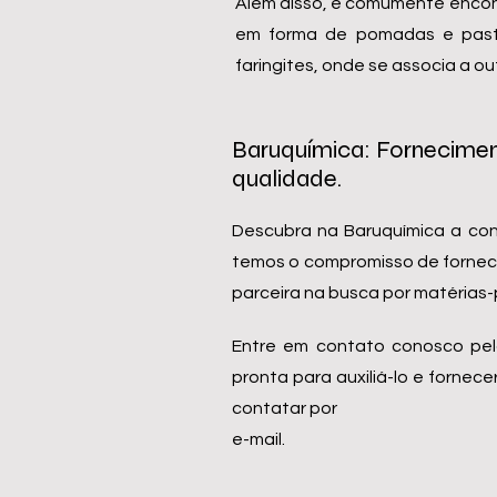
Além disso, é comumente encont
em forma de pomadas e pasta
faringites, onde se associa a o
Baruquímica: Forneciment
qualidade.
Descubra na Baruquímica a con
temos o compromisso de fornecer
parceira na busca por matérias-
Entre em contato conosco pel
pronta para auxiliá-lo e forn
contatar por
e-mail.