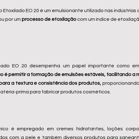
o Etoxilado EO 20 é um emulsionante utilizado nas indústrias
u por um
processo de etoxilação
com um índice de etoxilaçã
oxilado EO 20 desempenha um papel importante como emu
ão é permitir a formação de emulsões estáveis, facilitando a
i para a textura e consistência dos produtos,
proporcionando 
éria-prima para fabricar produtos cosméticos.
ímico é empregado em cremes hidratantes, loções corpo
dados com a pele e também diversos produtos para sanean