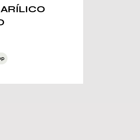
ARÍLICO
O
pp