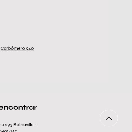
Carbômero 940
encontrar
a 293 Bethaville -
06401-147