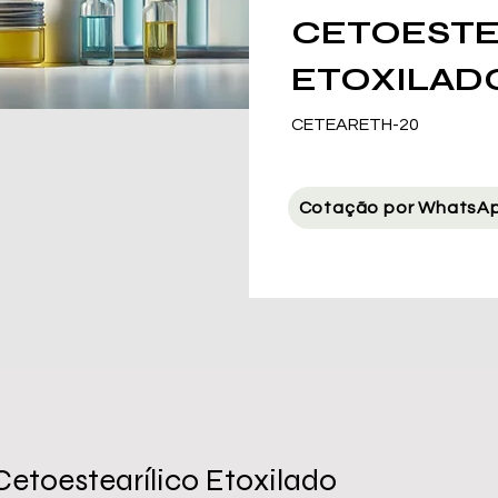
CETOESTE
ETOXILAD
CETEARETH-20
Cotação por WhatsA
Cetoestearílico Etoxilado