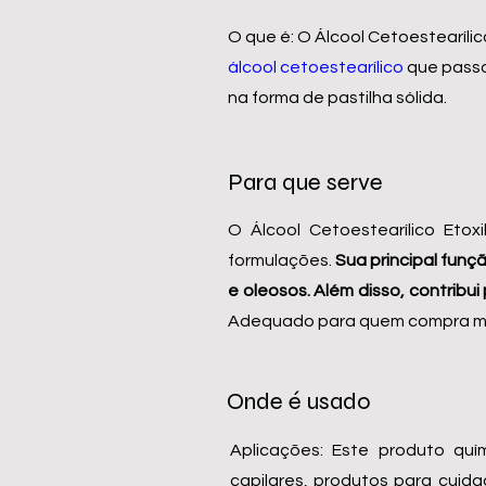
O que é: O Álcool Cetoestearílic
álcool cetoestearílico
que passo
na forma de pastilha sólida.
Para que serve
O Álcool Cetoestearílico Et
formulações.
Sua principal funç
e oleosos. Além disso, contribu
Adequado para quem compra mat
Onde é usado
Aplicações: Este produto qu
capilares, produtos para cui