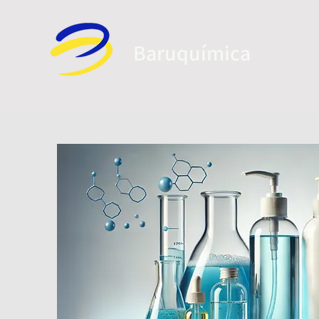
Baruquí
mica