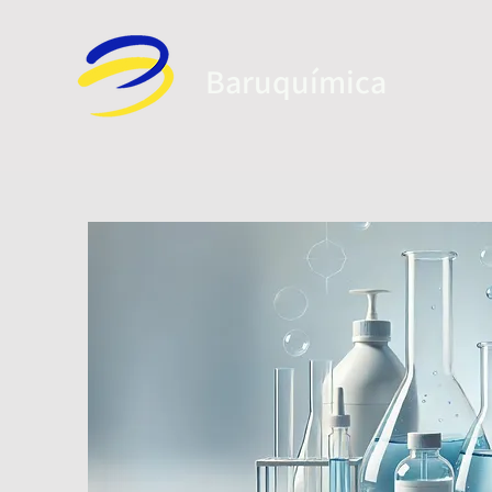
Baruquí
mica