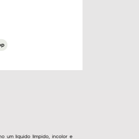
pp
um líquido límpido, incolor e