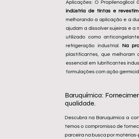
Aplicações: O Propilenoglicol
indústria de
tintas e revesti
melhorando a aplicação e a dur
ajudam a dissolver sujeiras e 
utilizado como anticongelan
refrigeração industrial.
Na pro
plastificantes, que melhoram 
essencial em lubrificantes ind
formulações com ação germicida
Baruquímica: Forneciment
qualidade.
Descubra na Baruquímica a con
temos o compromisso de fornecer
parceira na busca por matérias-