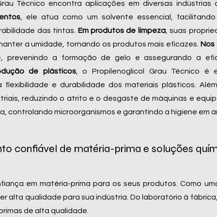
 Grau Técnico encontra aplicações em diversas indústrias 
mentos
, ele atua como um solvente essencial, facilitand
abilidade das tintas.
Em
produtos de limpeza
, suas propri
a manter a umidade, tornando os produtos mais eficazes.
Nos 
te, prevenindo a formação de gelo e assegurando a ef
dução de plásticos
, o Propilenoglicol Grau Técnico é
a flexibilidade e durabilidade dos materiais plásticos. A
ustriais, reduzindo o atrito e o desgaste de máquinas e e
, controlando microorganismos e garantindo a higiene em am
o confiável de matéria-prima e soluções quími
fiança em matéria-prima para os seus produtos. Como uma
 alta qualidade para sua indústria. Do laboratório à fábric
primas de alta qualidade.